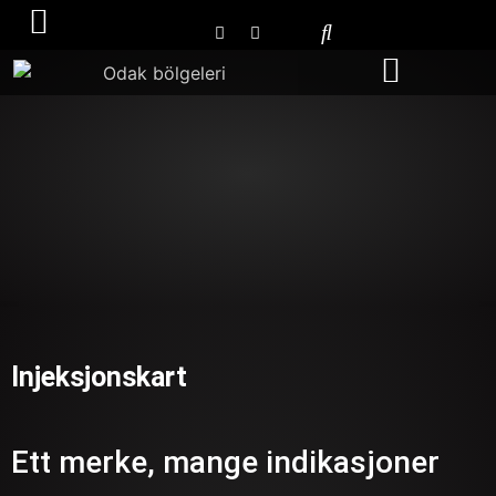
Bli en distributør
Injeksjonskart
Ett merke, mange indikasjoner