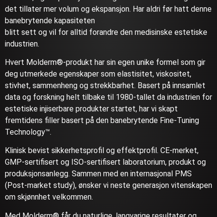
det tillater mer volum og ekspansjon. Har aldri før hatt denne
banebrytende kapasiteten
blitt sett og vil for alltid forandre den medisinske estetiske
industrien.
Hvert Molderm®-produkt har sin egen unike formel som gir
deg utmerkede egenskaper som elastisitet, viskositet,
stivhet, sammenheng og strekkbarhet. Basert på innsamlet
data og forskning helt tilbake til 1980-tallet da industrien for
estetiske injiserbare produkter startet, har vi skapt
fremtidens filler basert på den banebrytende Fine-Tuning
Technology™.
Klinisk bevist sikkerhetsprofil og effektprofil. CE-merket,
GMP-sertifisert og ISO-sertifisert laboratorium, produkt og
produksjonsanlegg. Sammen med en internasjonal PMS
(Post-market study), ønsker vi neste generasjon vitenskapen
om skjønnhet velkommen.
Med Molderm® får du naturlige, langvarige resultater og