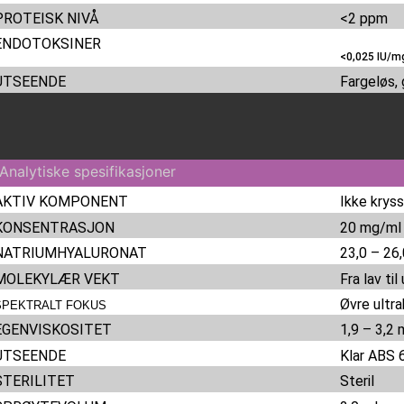
PROTEISK NIVÅ
<2 ppm
ENDOTOKSINER
<0,025 IU/m
UTSEENDE
Fargeløs,
AKTIV KOMPONENT
Ikke krys
KONSENTRASJON
20 mg/ml
NATRIUMHYALURONAT
23,0 – 26
MOLEKYLÆR VEKT
Fra lav til
Øvre ultra
SPEKTRALT FOKUS
EGENVISKOSITET
1,9 – 3,2
UTSEENDE
Klar ABS 
STERILITET
Steril