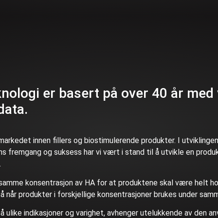
ologi er basert på over 40 år med 
data.
kedet innen fillers og biostimulerende produkter. I utviklinge
ns fremgang og suksess har vi vært i stand til å utvikle en prod
.
r samme konsentrasjon av HA for at produktene skal være helt 
tå når produkter i forskjellige konsentrasjoner brukes under sam
ulike indikasjoner og varighet, avhenger utelukkende av den a