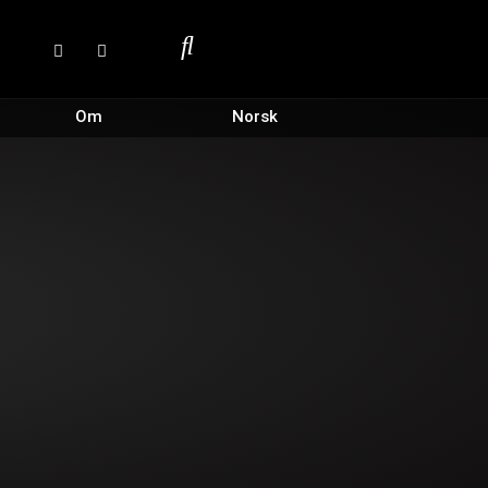
Om
Norsk