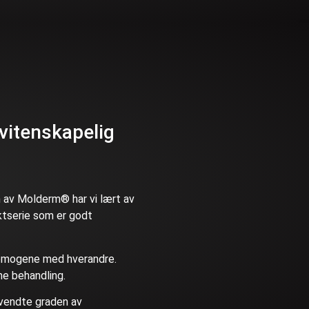
vitenskapelig
n av Molderm® har vi lært av
uktserie som er godt
homogene med hverandre.
me behandling.
nvendte graden av