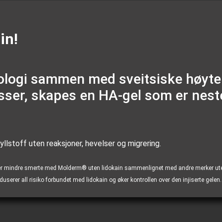
in!
ologi sammen med sveitsiske høyte
sser, skapes en HA-gel som er nest
yllstoff uten reaksjoner, hevelser og migrering.
ever mindre smerte med Molderm® uten lidokain sammenlignet med andre merker ute
rer all risiko forbundet med lidokain og øker kontrollen over den injiserte gelen.