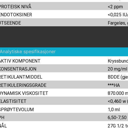
PROTEISK NIVÅ
<2 ppm
ENDOTOKSINER
<0,025 I
UTSEENDE
Fargeløs,
AKTIV KOMPONENT
Kryssbund
KONSENTRASJON
20 mg/ml
RETIKULANTMIDDEL
BDDE (gj
RETIKULERINGSGRADE
***HA
DYNAMISK VISKOSITET
870.000 
ELASTISITET
<0,460 w 
SPRØYTEVOLUM
1,0 ml
PH
6,50-7,50
NÅL
27G 1/2 