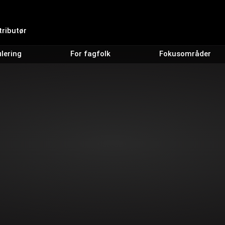
stributør
lering
For fagfolk
Fokusområder