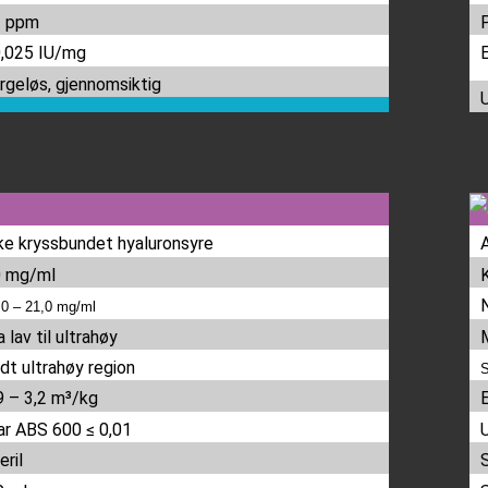
2 ppm
,025 IU/mg
rgeløs, gjennomsiktig
ke kryssbundet hyaluronsyre
 mg/ml
,0 – 21,0 mg/ml
a lav til ultrahøy
dt ultrahøy region
9 – 3,2 m³/kg
ar ABS 600 ≤ 0,01
eril