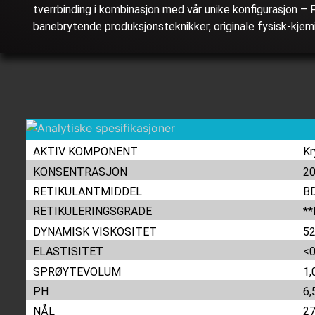
tverrbinding i kombinasjon med vår unike konfigurasjon –
banebrytende produksjonsteknikker, originale fysisk-kjemisk
AKTIV KOMPONENT
Kr
KONSENTRASJON
20
RETIKULANTMIDDEL
BD
RETIKULERINGSGRADE
*
DYNAMISK VISKOSITET
52
ELASTISITET
<0
SPRØYTEVOLUM
1,
PH
6,
NÅL
2