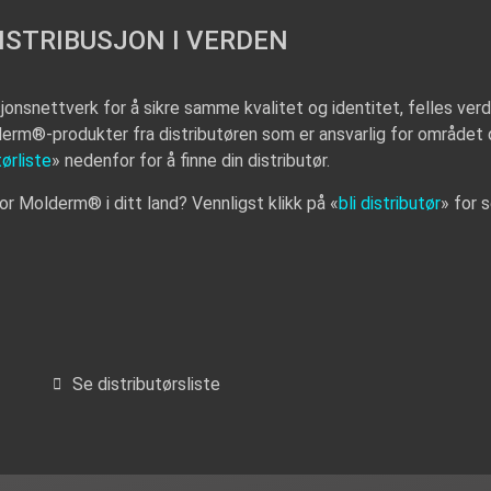
ISTRIBUSJON I VERDEN
onsnettverk for å sikre samme kvalitet og identitet, felles ver
lderm®-produkter fra distributøren som er ansvarlig for området d
tørliste
» nedenfor for å finne din distributør.
for Molderm® i ditt land? Vennligst klikk på «
bli distributør
» for 
Se distributørsliste