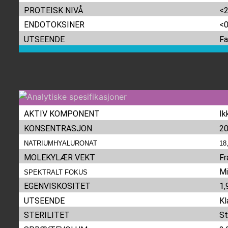
PROTEISK NIVÅ
<
ENDOTOKSINER
<0
UTSEENDE
Fa
AKTIV KOMPONENT
Ik
KONSENTRASJON
20
NATRIUMHYALURONAT
18
MOLEKYLÆR VEKT
Fr
Mi
SPEKTRALT FOKUS
EGENVISKOSITET
1,
UTSEENDE
Kl
STERILITET
St