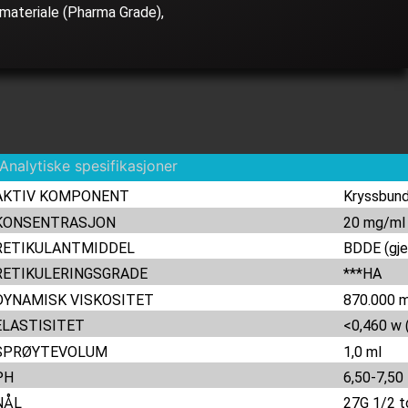
åmateriale (Pharma Grade),
AKTIV KOMPONENT
Kryssbund
KONSENTRASJON
20 mg/ml
RETIKULANTMIDDEL
BDDE (gj
RETIKULERINGSGRADE
***HA
DYNAMISK VISKOSITET
870.000 
ELASTISITET
<0,460 w 
SPRØYTEVOLUM
1,0 ml
PH
6,50-7,50
NÅL
27G 1/2 