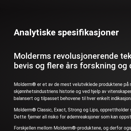
Analytiske spesifikasjoner
Molderms revolusjonerende tekn
bevis og flere års forskning og 
Molderm® er et av de mest velutviklede produktene på mar
skjønnhetsindustriens historie og ved hjelp av vitenskape
balansert og tilpasset behovene til hver enkelt indikasjon
Molderm® Classic, Exact, Strong og Lips, opprettholde
Dette fjerner all risiko for ødemreaksjoner som kan opps
Forskjellen mellom Molderm®-produktene, og derfor også 