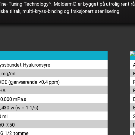
 Fine-Tuning Technology™. Molderm® er bygget på utrolig rent r
e tiltak, multi-kryss-binding og fraksjonert sterilisering.
yssbundet Hyaluronsyre
 mg/ml
DE (gjenværende <0,4 ppm)
*HA
0.000 mPa.s
,430 w (w = 1 1/s)
0 ml
50-7,50
7G 1/2 tomme