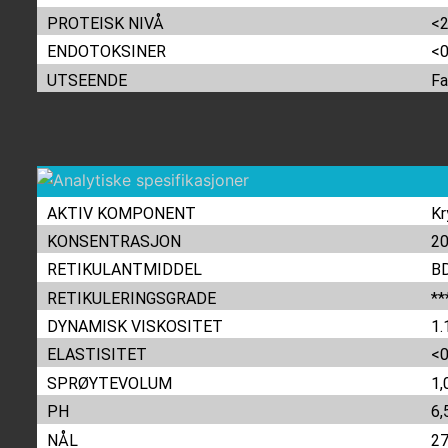
PROTEISK NIVÅ
<
ENDOTOKSINER
<0
UTSEENDE
Fa
AKTIV KOMPONENT
Kr
KONSENTRASJON
20
RETIKULANTMIDDEL
BD
RETIKULERINGSGRADE
**
DYNAMISK VISKOSITET
1.
ELASTISITET
<0
SPRØYTEVOLUM
1,
PH
6,
NÅL
2