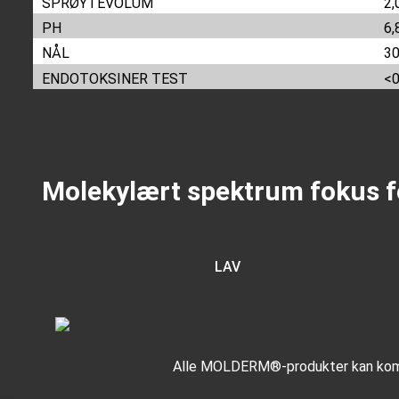
SPRØYTEVOLUM
2,
PH
6,
NÅL
3
ENDOTOKSINER TEST
<0
Molekylært spektrum fokus 
LAV
Alle MOLDERM®-produkter kan kombi