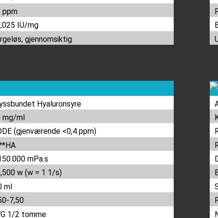
2 ppm
,025 IU/mg
rgeløs, gjennomsiktig
yssbundet Hyaluronsyre
 mg/ml
DE (gjenværende <0,4 ppm)
**HA
150.000 mPa.s
,500 w (w = 1 1/s)
0 ml
50-7,50
7G 1/2 tomme