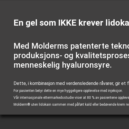
En gel som IKKE krever lidoka
Med Molderms patenterte tekn
produksjons- og kvalitetsprose
menneskelig hyaluronsyre.
Dette, i kombinasjon med verdensledende råvarer, gir et f
For pasienten betyr dette en mye hyggeligere opplevelse med injeksjon.
Vår internasjonale ettermarkedsstudie viser at 80 % av pasientene oppl
Molderm® uten lidokain sammen med påført kald eller bedøvende krem reduse