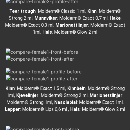
Tear trough
: Molderm® Classic 1 ml,
Kinn
: Molderm®
Strong 2 ml,
Munnviker
: Molderm® Exact 0,7 ml,
Hake
:
Molderm® Exact 0,3 ml,
Marionettlinjer
: Molderm® Exact
1ml,
Hals
: Molderm® Glow 2 ml
Kinn
: Molderm® Exact 1,5 ml,
Kinnbein
: Molderm® Strong
1ml,
Kjevelinjer
: Molderm® Strong 2 ml,
Marionettlinjer
:
Molderm® Strong 1ml,
Nasolabial
: Molderm® Exact 1ml,
Lepper
: Molderm® Lips 0,6 ml ,
Hals
: Molderm® Glow 2 ml