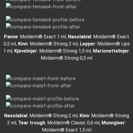
Panne
: Molderm® Exact 1 ml,
Nasolabial
: Molderm® Exact
0,5 ml,
Kinn
: Molderm® Strong 2 ml,
Lepper
: Molderm® Lips
1 ml,
Kjeve
linjer
: Molderm® Strong 1,5 ml,
Marionettelinjer
:
Molderm® Strong 0,5 ml
Nasolabial
: Molderm® Strong 2 ml,
Kinn
: Molderm® Strong
2 ml,
Tear trough
: Molderm® Classic 0,6 ml,
Munngiver
:
Molderm® Exact 1,5 ml