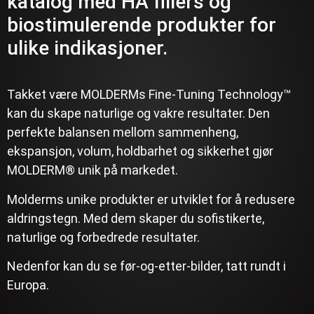
katalog med HA fillers og
biostimulerende produkter for
ulike indikasjoner.
Takket være MOLDERMs Fine-Tuning Technology™
kan du skape naturlige og vakre resultater. Den
perfekte balansen mellom sammenheng,
ekspansjon, volum, holdbarhet og sikkerhet gjør
MOLDERM® unik på markedet.
Molderms unike produkter er utviklet for å redusere
aldringstegn. Med dem skaper du sofistikerte,
naturlige og forbedrede resultater.
Nedenfor kan du se før-og-etter-bilder, tatt rundt i
Europa.