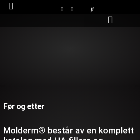
Bli en distributør
Før og etter
Molderm® består av en komplett