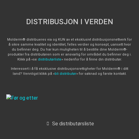
DISTRIBUSJON I VERDEN
Molderm® distribueres via og KUN av et eksklusivt distribusjonsnettverk for
å sikre samme kvalitet og identitet, felles verdier og konsept, uansett hvor
du befinner deg. Du har kun muligheten til å bestille dine Molderm®-
produkter fra distributøren som er ansvarlig for området du befinner deg i.
Klikk på «se
distributørliste
» nedenfor for å finne din distributør.
Interessert i å få eksklusive distribusjonsrettigheter for Molderm® i ditt
land? Vennligst klikk på «
bli distributør
» for søknad og første kontakt.
Se distributørsliste