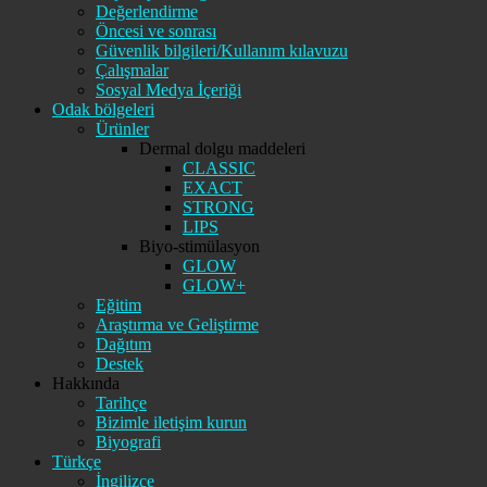
Değerlendirme
Öncesi ve sonrası
Güvenlik bilgileri/Kullanım kılavuzu
Çalışmalar
Sosyal Medya İçeriği
Odak bölgeleri
Ürünler
Dermal dolgu maddeleri
CLASSIC
EXACT
STRONG
LIPS
Biyo-stimülasyon
GLOW
GLOW+
Eğitim
Araştırma ve Geliştirme
Dağıtım
Destek
Hakkında
Tarihçe
Bizimle iletişim kurun
Biyografi
Türkçe
İngilizce