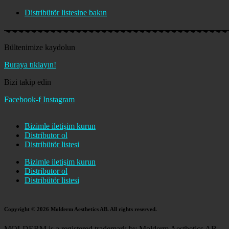
Distribütör listesine bakın
Bültenimize kaydolun
Buraya tıklayın!
Bizi takip edin
Facebook-f
Instagram
Bizimle iletişim kurun
Distributor ol
Distribütör listesi
Bizimle iletişim kurun
Distributor ol
Distribütör listesi
Copyright © 2026 Molderm Aesthetics AB. All rights reserved.
MOLDERM is a registered trademark by Molderm Aesthetics AB.