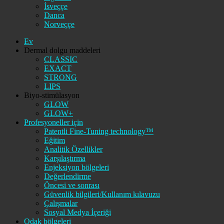
İsveççe
Danca
Norveççe
Ev
Dermal dolgu maddeleri
CLASSIC
EXACT
STRONG
LIPS
Biyo-stimülasyon
GLOW
GLOW+
Profesyoneller için
Patentli Fine-Tuning technology™
Eğitim
Analitik Özellikler
Karşılaştırma
Enjeksiyon bölgeleri
Değerlendirme
Öncesi ve sonrası
Güvenlik bilgileri/Kullanım kılavuzu
Çalışmalar
Sosyal Medya İçeriği
Odak bölgeleri