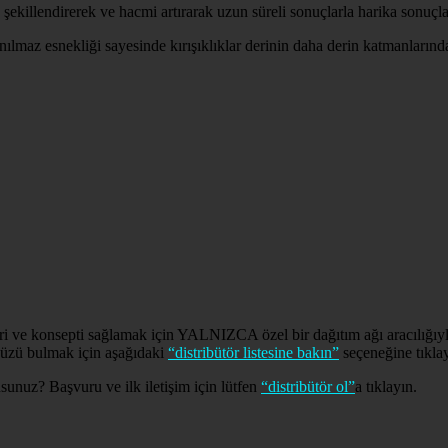
k, şekillendirerek ve hacmi artırarak uzun süreli sonuçlarla harika sonuçla
nılmaz esnekliği sayesinde kırışıklıklar derinin daha derin katmanları
eri ve konsepti sağlamak için YALNIZCA özel bir dağıtım ağı aracılığı
ünüzü bulmak için aşağıdaki
“distribütör listesine bakın”
seçeneğine tıklay
unuz? Başvuru ve ilk iletişim için lütfen
“distribütör ol”
a tıklayın.