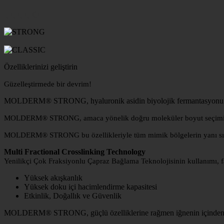
⬢⬢⬢⬢⬡
Özelliklerinizi geliştirin
Güzelleştirmede bir devrim!
MOLDERM® STRONG, hyaluronik asidin biyolojik fermantasyonu ile eld
MOLDERM® STRONG, amaca yönelik doğru moleküler boyut seçiminin e
MOLDERM® STRONG bu özellikleriyle tüm mimik bölgelerin yanı sıra
Multi Fractional Crosslinking Technology
Yenilikçi Çok Fraksiyonlu Çapraz Bağlama Teknolojisinin kullanımı, far
Yüksek akışkanlık
Yüksek doku içi hacimlendirme kapasitesi
Etkinlik, Doğallık ve Güvenlik
MOLDERM® STRONG, güçlü özelliklerine rağmen iğnenin içinden kola