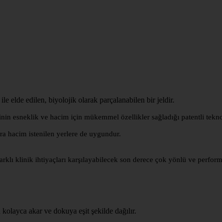
e edilen, biyolojik olarak parçalanabilen bir jeldir.
sneklik ve hacim için mükemmel özellikler sağladığı patentli tekno
 hacim istenilen yerlere de uygundur.
klı klinik ihtiyaçları karşılayabilecek son derece çok yönlü ve performa
yca akar ve dokuya eşit şekilde dağılır.