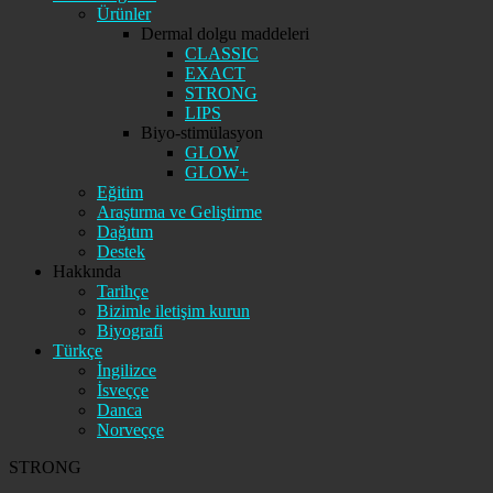
Ürünler
Dermal dolgu maddeleri
CLASSIC
EXACT
STRONG
LIPS
Biyo-stimülasyon
GLOW
GLOW+
Eğitim
Araştırma ve Geliştirme
Dağıtım
Destek
Hakkında
Tarihçe
Bizimle iletişim kurun
Biyografi
Türkçe
İngilizce
İsveççe
Danca
Norveççe
STRONG