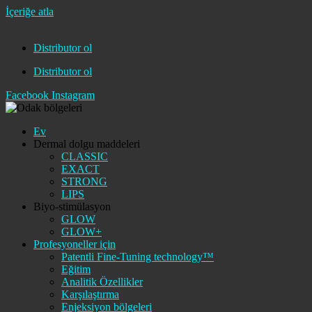
İçeriğe atla
Distributor ol
Distributor ol
Facebook
Instagram
Ev
Dermal dolgu maddeleri
CLASSIC
EXACT
STRONG
LIPS
Biyo-stimülasyon
GLOW
GLOW+
Profesyoneller için
Patentli Fine-Tuning technology™
Eğitim
Analitik Özellikler
Karşılaştırma
Enjeksiyon bölgeleri