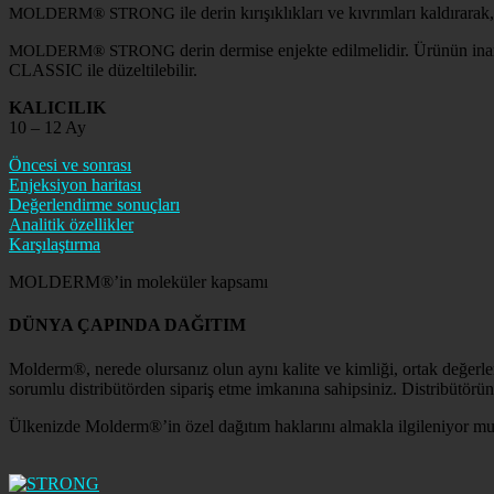
ile derin kırışıklıkları ve kıvrımları kaldırara
MOLDERM® STRONG
derin dermise enjekte edilmelidir. Ürünün ina
MOLDERM® STRONG
CLASSIC ile düzeltilebilir.
KALICILIK
10 – 12 Ay
Öncesi ve sonrası
Enjeksiyon haritası
Değerlendirme sonuçları
Analitik özellikler
Karşılaştırma
MOLDERM®’in moleküler kapsamı
DÜNYA ÇAPINDA DAĞITIM
Molderm®, nerede olursanız olun aynı kalite ve kimliği, ortak değerl
sorumlu distribütörden sipariş etme imkanına sahipsiniz. Distribütör
Ülkenizde Molderm®’in özel dağıtım haklarını almakla ilgileniyor mus