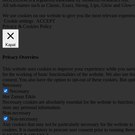
All sub-names such as Classic, Exact, Strong, Lips, Glow and Glow+
We use cookies on our website to give you the most relevant experien
Cookie settings
ACCEPT
Privacy & Cookies Policy
Kapat
Privacy Overview
This website uses cookies to improve your experience while you naviga
for the working of basic functionalities of the website. We also use t
consent. You also have the option to opt-out of these cookies. But op
Necessary
Necessary
Her Zaman Etkin
Necessary cookies are absolutely essential for the website to function 
store any personal information.
Non-necessary
Non-necessary
Any cookies that may not be particularly necessary for the website to 
cookies. It is mandatory to procure user consent prior to running thes