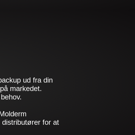
backup ud fra din
d på markedet.
 behov.
 Molderm
distributører for at