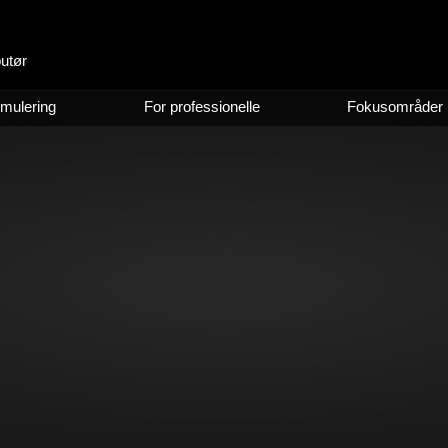
butør
imulering
For professionelle
Fokusområder