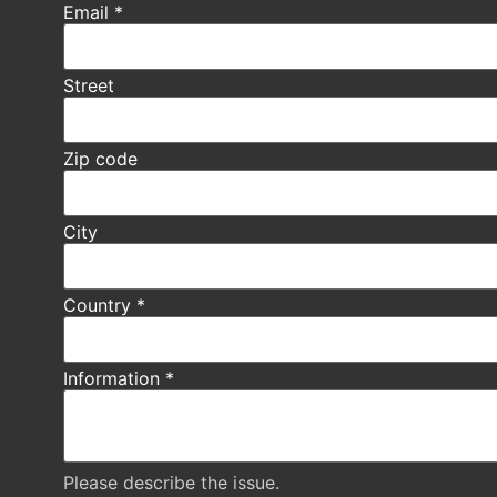
Email
*
Street
Zip code
City
Country
*
Information
*
Please describe the issue.