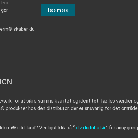
llem
 gør
læs mere
derm® skaber du
ION
værk for at sikre samme kvalitet og identitet, fælles værdier o
® produkter hos den distributør, der er ansvarlig for det område, 
lderm® i dit land? Venligst klik på “
bliv distributør
” for ansøgnin