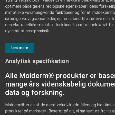
Tuning Technology™ valget af en række molekylvægte specifi
optimere både gelens reologiske egenskaber i dens forskelli
mimetiske volumengivende funktioner og for at imødekomm
naturlige vævsgrænseflader, der er i stand til at udøve en int
den ekstracellulære matrix, funktionel samt respektativt fo
dynamik af ansigtsmimik.
læs mere
Analytisk specifikation
Alle Molderm® produkter er base
mange års videnskabelig dokume
data og forskning.
Molderm® er en af de mest veludviklede fillers og biostimul
produkter på markedet. Baseret på alt, vi har lært os fra hist