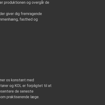
er produktionen og overgår de
der giver dig fremragende
sammenhæng, fasthed og
syner os konstant med
ører og KOL er forpligtet til at
ræsentere de seneste
som praktiserende læge.