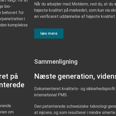
kt valgt for at
Når du arbejder med Molderm, ved du, at du 
ge bio-
højeste kvalitet på markedet, som kun via eks
e behovet for
en verificeret uddannelse af højeste kvalitet.
erpenetration i
r den komplekse
læs mere
Sammenligning
ret på
Næste generation, vide
nterede
Dokumenteret kvalitets- og sikkerhedsprofi
international PMS.
erende
Den patenterede schweiziske teknologi gene
orien om
at injicere, og som resulterer i mindre smer