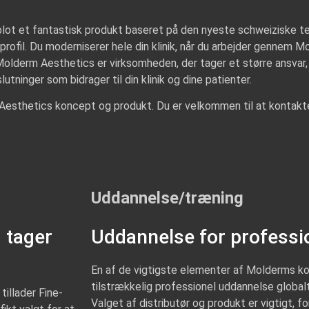
lot et fantastisk produkt baseret på den nyeste schweiziske te
rofil. Du moderniserer hele din klinik, når du arbejder gennem
lderm Aesthetics er virksomheden, der tager et større ansvar, i
utninger som bidrager til din klinik og dine patienter.
esthetics koncept og produkt. Du er velkommen til at kontak
Uddannelse/træning
 tager
Uddannelse for professi
En af de vigtigste elementer af Molderms ko
tilstrækkelig professionel uddannelse globalt
illader Fine-
Valget af distributør og produkt er vigtigt, for