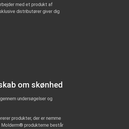
arbejder med et produkt af
klusive distributører giver dig
nskab om skønhed
l gennem undersøgelser og
rerer produkter, der er nemme
te. Molderm® produkterne består