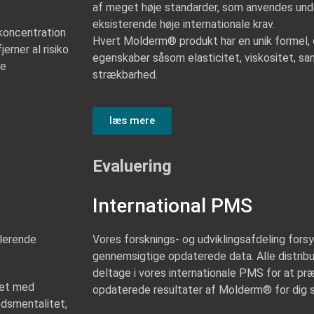
af meget høje standarder, som anvendes und
eksisterende høje internationale krav.
koncentration
Hvert Molderm® produkt har en unik formel, 
rner al risiko
egenskaber såsom elasticitet, viskositet, 
ge
strækbarhed.
læs mere
Evaluering
International PMS
ulerende
Vores forsknings- og udviklingsafdeling for
gennemsigtige opdaterede data. Alle distribut
deltage i vores internationale PMS for at p
ret med
opdaterede resultater af Molderm® for dig 
edsmentalitet,