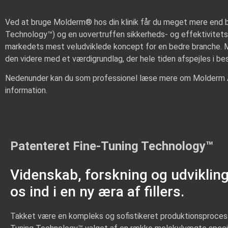
Ved at bruge Molderm® hos din klinik får du meget mere end b
Technology™) og en uovertruffen sikkerheds- og effektivitetsp
markedets mest veludviklede koncept for en bedre branche. Mo
den videre med et værdigrundlag, der hele tiden afspejles i besl
Nedenunder kan du som professionel læse mere om Molderm A
information.
Patenteret Fine-Tuning Technology™
Videnskab, forskning og udvikling
os ind i en ny æra af fillers.
Takket være en kompleks og sofistikeret produktionsproces t