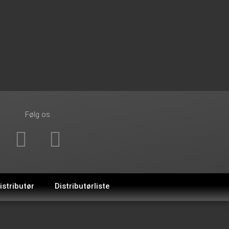
Følg os
distributør
Distributørliste