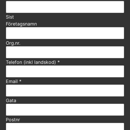
Sist
Företagsnamn
Org.nr.
Telefon (inkl landskod)
*
Email
*
Gata
Postnr