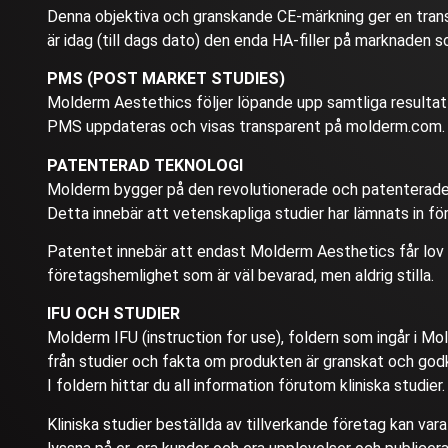
Denna objektiva och granskande CE-märkning ger en trans
är idag (till dags dato) den enda HA-filler på marknaden 
PMS (POST MARKET STUDIES)
Molderm Aestethics följer löpande upp samtliga resultat
PMS uppdateras och visas transparent på molderm.com.
PATENTERAD TEKNOLOGI
Molderm bygger på den revolutionerade och patenterade
Detta innebär att vetenskapliga studier har lämnats in fö
Patentet innebär att endast Molderm Aesthetics får lov a
företagshemlighet som är väl bevarad, men aldrig stilla.
IFU OCH STUDIER
Molderm IFU (instruction for use), foldern som ingår i M
från studier och fakta om produkten är granskat och godk
I foldern hittar du all information förutom kliniska studier.
Kliniska studier beställda av tillverkande företag kan var