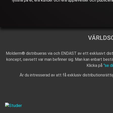
lyssna på er, era kunder och era upplevelser och publicer
VÄRLDS
Molderm® distribueras via och ENDAST av ett exklusivt dist
koncept, oavsett var man befinner sig. Man kan enbart bestä
Klicka på
”se d
Är du intresserad av att få exklusiv distributionsrätt