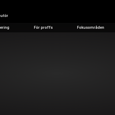
butör
ering
För proffs
Fokusområden