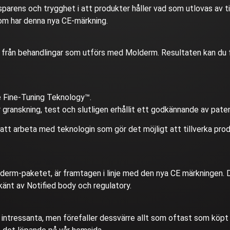
parens och trygghet i att produkter håller vad som utlovas av t
som har denna nya CE-märkning.
 från behandlingar som utförs med Molderm. Resultaten kan du f
 Fine-Tuning Teknology™.
r granskning, test och slutligen erhållit ett godkännande av pat
tt arbeta med teknologin som gör det möjligt att tillverka prod
olderm-paketet, är framtagen i linje med den nya CE märkningen. 
änt av Notified body och regulatory.
a intressanta, men förefaller dessvärre allt som oftast som köpt m