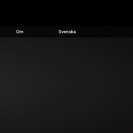
Om
Svenska