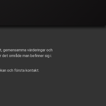
tet, gemensamma värderingar och
 det område man befinner sig i.
ökan och första kontakt.