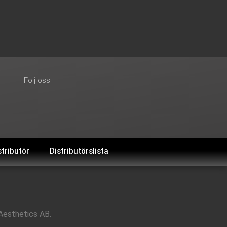
Följ oss
stributör
Distributörslista
Aesthetics AB.