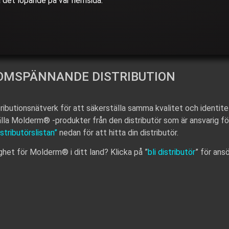
a det löpande på vår hemsida.
OMSPÄNNANDE DISTRIBUTION
ributionsnätverk för att säkerställa samma kvalitet och identi
lla Molderm® -produkter från den distributör som är ansvarig för
istributörslistan”
nedan för att hitta din distributör.
ighet för Molderm® i ditt land? Klicka på ”
bli distributör
” för ans