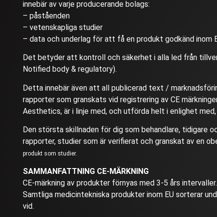
innebär av varje producerande bolags:
– påståenden
– vetenskapliga studier
– data och underlag för att få en produkt godkänd inom 
Det betyder att kontroll och säkerhet i alla led från tillv
Notified body & regulatory).
Detta innebär även att all publicerad text / marknadsföri
rapporter som granskats vid registrering av CE märkninge
Aesthetics, är i linje med, och utförda helt i enlighet med, 
Den största skillnaden för dig som behandlare, tidigare oc
rapporter, studier som är verifierat och granskat av en 
produkt som studier.
SAMMANFATTNING CE-MÄRKNING
CE-märkning av produkter förnyas med 3-5 års intervaller.
Samtliga medicintekniska produkter inom EU sorterar unde
vid.