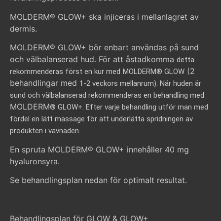
MOLDERM® GLOW+ ska injiceras i mellanlagret av
dermis.
MOLDERM® GLOW+ bör enbart användas på sund
och välbalanserad hud. För att åstadkomma
detta
(2
rekommenderas först en kur med
MOLDERM® GLOW
behandlingar med
1-2 veckors mellanrum). När huden är
sund och välbalanserad rekommenderas en behandling med
MOLDERM
®
GLOW+. Efter varje behandling utför man med
fördel en lätt massage
för att underlätta spridningen av
produkten i vävnaden.
En spruta MOLDERM® GLOW+ innehåller 40 mg
hyaluronsyra.
Se behandlingsplan nedan för optimalt resultat.
Behandlingsplan för GLOW & GLOW+